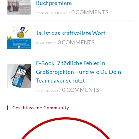
Buchpremiere
0 COMMENTS
19. SEPTEMBER 2025
/
Ja, ist das kraftvollste Wort
0 COMMENTS
5. MAI 2025
/
E-Book: 7 tödliche Fehler in
Großprojekten – und wie Du Dein
Team davor schützt
0 COMMENTS
14. APRIL 2025
/
Geschlossene Community