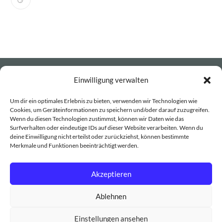
Kontakt: info(AT)ankeroeber.de
Einwilligung verwalten
Um dir ein optimales Erlebnis zu bieten, verwenden wir Technologien wie
Cookies, um Geräteinformationen zu speichern und/oder darauf zuzugreifen.
Kennenlerntermin vereinbaren
Wenn du diesen Technologien zustimmst, können wir Daten wie das
Surfverhalten oder eindeutige IDs auf dieser Website verarbeiten. Wenn du
deine Einwilligung nicht erteilst oder zurückziehst, können bestimmte
Merkmale und Funktionen beeinträchtigt werden.
Newsletter anmelden
Akzeptieren
Impressum
AGB
Nachhaltigkeit
Ablehnen
Cookie-Richtlinie (EU)
Datenschutz
Einstellungen ansehen